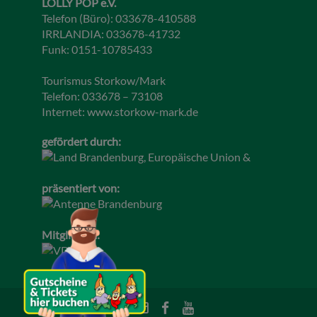
LOLLY POP e.V.
Telefon (Büro): 033678-410588
IRRLANDIA: 033678-41732
Funk: 0151-10785433
Tourismus Storkow/Mark
Telefon: 033678 – 73108
Internet:
www.storkow-mark.de
gefördert durch:
präsentiert von:
Mitglied im: