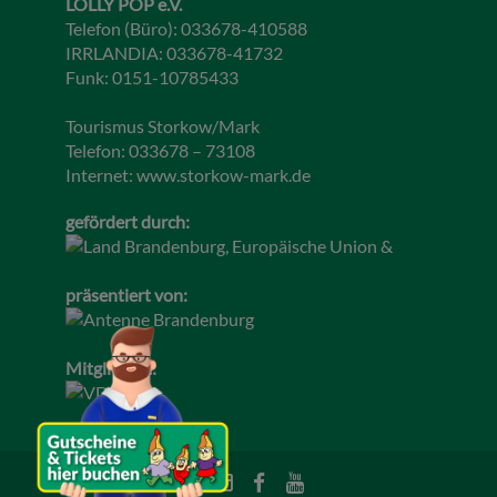
LOLLY POP e.V.
Telefon (Büro): 033678-410588
IRRLANDIA: 033678-41732
Funk: 0151-10785433
Tourismus Storkow/Mark
Telefon: 033678 – 73108
Internet:
www.storkow-mark.de
gefördert durch:
präsentiert von:
Mitglied im: