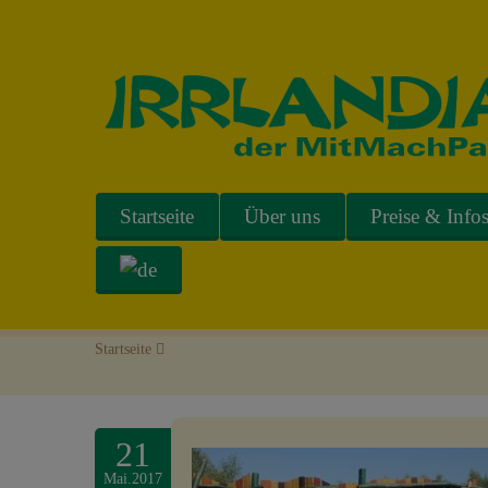
Startseite
Über uns
Preise & Info
Startseite
>
21
Mai.2017