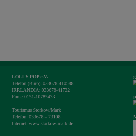
LOLLY POP e.V.
g
Telefon (Büro): 033678-410588
IRRLANDIA: 033678-41732
Funk: 0151-10785433
p
Tourismus Storkow/Mark
Telefon: 033678 – 73108
M
Internet:
www.storkow-mark.de