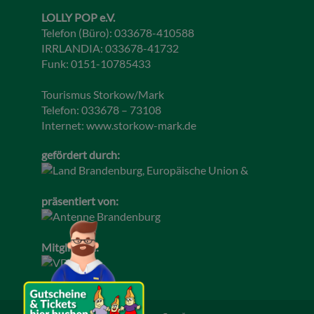
LOLLY POP e.V.
Telefon (Büro): 033678-410588
IRRLANDIA: 033678-41732
Funk: 0151-10785433
Tourismus Storkow/Mark
Telefon: 033678 – 73108
Internet:
www.storkow-mark.de
gefördert durch:
präsentiert von:
Mitglied im: