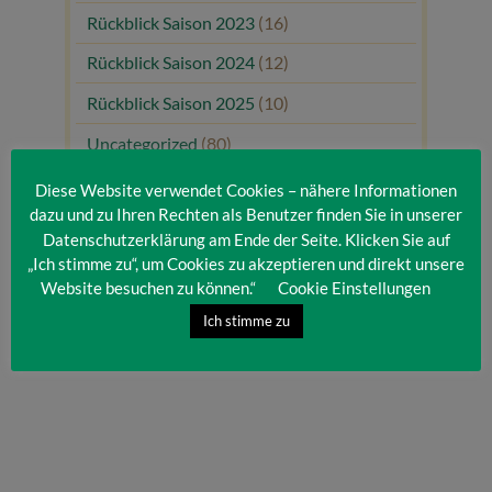
Rückblick Saison 2023
(16)
Rückblick Saison 2024
(12)
Rückblick Saison 2025
(10)
Uncategorized
(80)
Unsere Gäste
(1)
Diese Website verwendet Cookies – nähere Informationen
dazu und zu Ihren Rechten als Benutzer finden Sie in unserer
Datenschutzerklärung am Ende der Seite. Klicken Sie auf
„Ich stimme zu“, um Cookies zu akzeptieren und direkt unsere
Website besuchen zu können.“
Cookie Einstellungen
Ich stimme zu