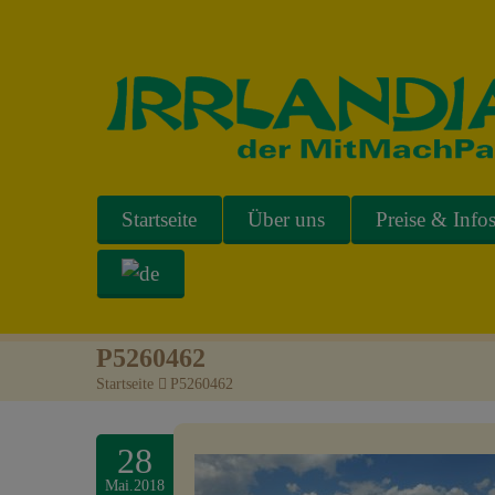
Startseite
Über uns
Preise & Info
P5260462
Startseite
>
P5260462
28
Mai.2018