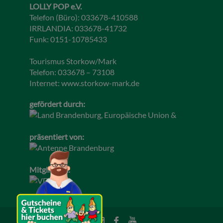
LOLLY POP e.V.
Telefon (Büro): 033678-410588
IRRLANDIA: 033678-41732
Funk: 0151-10785433
Tourismus Storkow/Mark
Telefon: 033678 – 73108
Internet:
www.storkow-mark.de
gefördert durch:
präsentiert von:
Mitglied im: