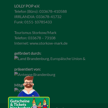
LOLLY POP e.V.
Telefon (Büro): 033678-410588
IRRLANDIA: 033678-41732
Funk: 0151-10785433
Tourismus Storkow/Mark
Telefon: 033678 – 73108
Internet:
www.storkow-mark.de
gefördert durch:
präsentiert von:
Mitglied im: