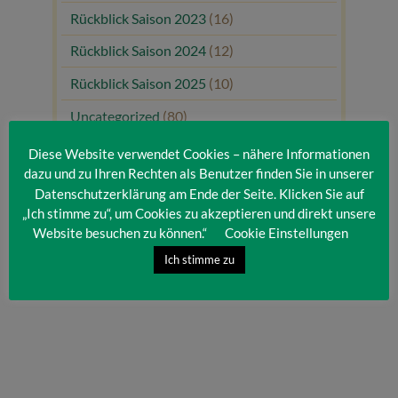
Rückblick Saison 2023
(16)
Rückblick Saison 2024
(12)
Rückblick Saison 2025
(10)
Uncategorized
(80)
Unsere Gäste
(1)
Diese Website verwendet Cookies – nähere Informationen
dazu und zu Ihren Rechten als Benutzer finden Sie in unserer
Datenschutzerklärung am Ende der Seite. Klicken Sie auf
„Ich stimme zu“, um Cookies zu akzeptieren und direkt unsere
Website besuchen zu können.“
Cookie Einstellungen
Ich stimme zu