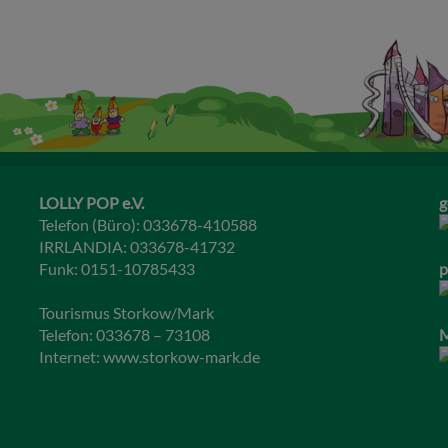
LOLLY POP e.V.
g
Telefon (Büro): 033678-410588
IRRLANDIA: 033678-41732
Funk: 0151-10785433
p
Tourismus Storkow/Mark
Telefon: 033678 – 73108
M
Internet:
www.storkow-mark.de