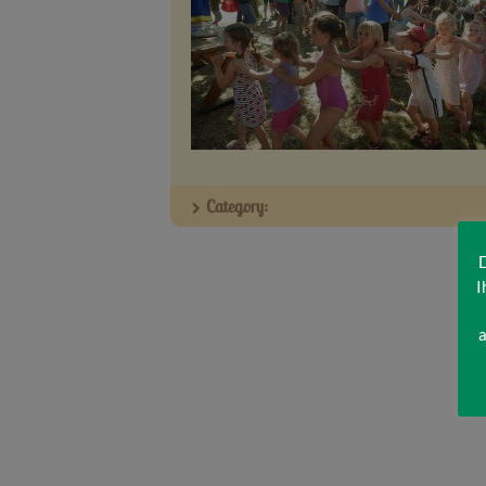
Category:
D
I
a