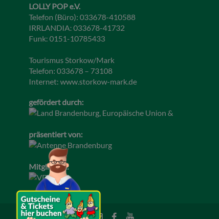
LOLLY POP e.V.
Telefon (Büro): 033678-410588
IRRLANDIA: 033678-41732
Funk: 0151-10785433
Tourismus Storkow/Mark
Telefon: 033678 – 73108
Internet:
www.storkow-mark.de
gefördert durch:
präsentiert von:
Mitglied im: