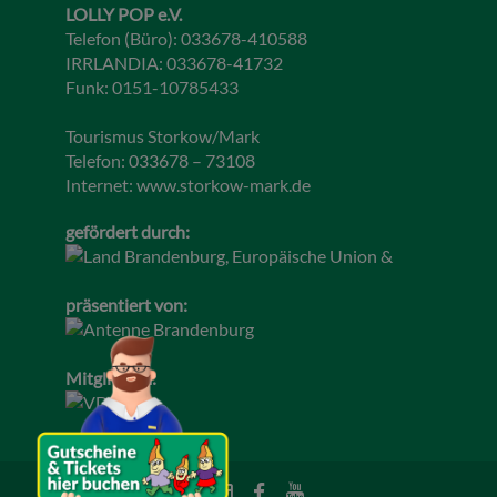
LOLLY POP e.V.
Telefon (Büro): 033678-410588
IRRLANDIA: 033678-41732
Funk: 0151-10785433
Tourismus Storkow/Mark
Telefon: 033678 – 73108
Internet:
www.storkow-mark.de
gefördert durch:
präsentiert von:
Mitglied im: