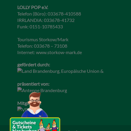
LOLLY POP e.V.
Telefon (Büro): 033678-410588
IRRLANDIA: 033678-41732
Funk: 0151-10785433
Tourismus Storkow/Mark
Telefon: 033678 – 73108
Internet:
www.storkow-mark.de
gefördert durch:
präsentiert von:
Mitglied im: