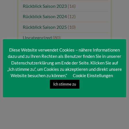
Rückblick Saison 2023
(16)
Rückblick Saison 2024
(12)
Rückblick Saison 2025
(10)
Uncategorized
(80)
Unsere Gäste
(1)
Diese Website verwendet Cookies – nähere Informationen
dazu und zu Ihren Rechten als Benutzer finden Sie in unserer
Datenschutzerklärung am Ende der Seite. Klicken Sie auf
„Ich stimme zu“, um Cookies zu akzeptieren und direkt unsere
Website besuchen zu können.“
Cookie Einstellungen
Ich stimme zu