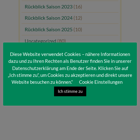
Rückblick Saison 2023
(16)
Rückblick Saison 2024
(12)
Rückblick Saison 2025
(10)
Uncategorized
(80)
Unsere Gäste
(1)
Diese Website verwendet Cookies – nähere Informationen
dazu und zu Ihren Rechten als Benutzer finden Sie in unserer
Datenschutzerklärung am Ende der Seite. Klicken Sie auf
„Ich stimme zu“, um Cookies zu akzeptieren und direkt unsere
Website besuchen zu können.“
Cookie Einstellungen
Ich stimme zu