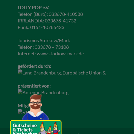
LOLLY POP e.V.
Telefon (Büro): 033678-410588
IRRLANDIA: 033678-41732
Funk: 0151-10785433
Tourismus Storkow/Mark
Telefon: 033678 – 73108
Internet:
www.storkow-mark.de
gefördert durch:
präsentiert von:
Mitglied im: