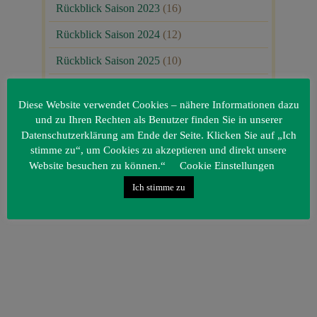
Rückblick Saison 2023
(16)
Rückblick Saison 2024
(12)
Rückblick Saison 2025
(10)
Uncategorized
(80)
Diese Website verwendet Cookies – nähere Informationen dazu
Unsere Gäste
(1)
und zu Ihren Rechten als Benutzer finden Sie in unserer
Datenschutzerklärung am Ende der Seite. Klicken Sie auf „Ich
stimme zu“, um Cookies zu akzeptieren und direkt unsere
Website besuchen zu können.“
Cookie Einstellungen
Ich stimme zu