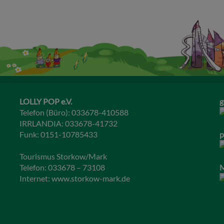
LOLLY POP e.V.
g
Telefon (Büro): 033678-410588
IRRLANDIA: 033678-41732
Funk: 0151-10785433
p
Tourismus Storkow/Mark
Telefon: 033678 – 73108
M
Internet:
www.storkow-mark.de