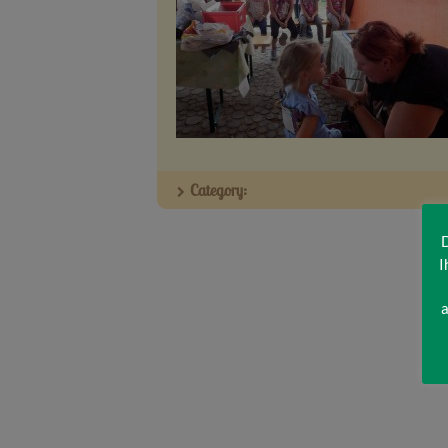
Category:
D
I
a