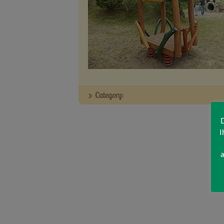
Category:
D
I
a