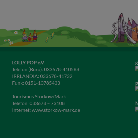
LOLLY POP e.V.
g
Telefon (Büro): 033678-410588
IRRLANDIA: 033678-41732
Funk: 0151-10785433
p
Tourismus Storkow/Mark
Telefon: 033678 – 73108
M
Internet:
www.storkow-mark.de