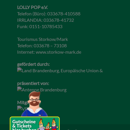
LOLLY POP e.V.
Telefon (Büro): 033678-410588
IRRLANDIA: 033678-41732
Funk: 0151-10785433
Tourismus Storkow/Mark
Telefon: 033678 – 73108
Internet:
www.storkow-mark.de
gefördert durch:
präsentiert von:
Mitglied im: