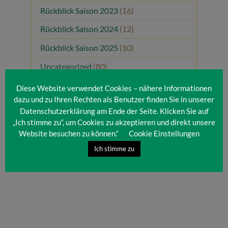
Rückblick Saison 2023
(16)
Rückblick Saison 2024
(12)
Rückblick Saison 2025
(10)
Uncategorized
(80)
Unsere Gäste
(1)
Diese Website verwendet Cookies – nähere Informationen
dazu und zu Ihren Rechten als Benutzer finden Sie in unserer
Datenschutzerklärung am Ende der Seite. Klicken Sie auf
„Ich stimme zu“, um Cookies zu akzeptieren und direkt unsere
Website besuchen zu können.“
Cookie Einstellungen
Ich stimme zu