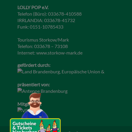
LOLLY POP e.V.
Telefon (Büro): 033678-410588
IRRLANDIA: 033678-41732
Funk: 0151-10785433
Tourismus Storkow/Mark
Telefon: 033678 – 73108
Internet:
www.storkow-mark.de
gefördert durch:
präsentiert von:
Mitglied im: