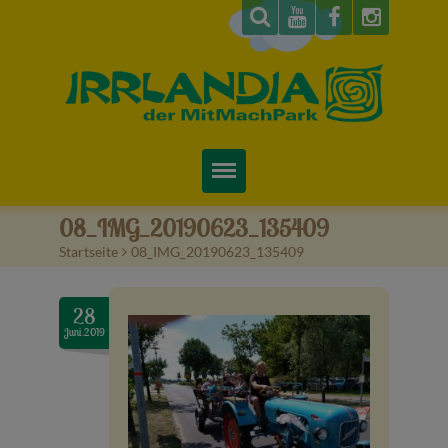
Startseite
08_IMG_20190623_135409
Startseite
>
08_IMG_20190623_135409
Über uns
Preise & Infos
28
Juni.2019
Tickets
Attraktionen
Videos