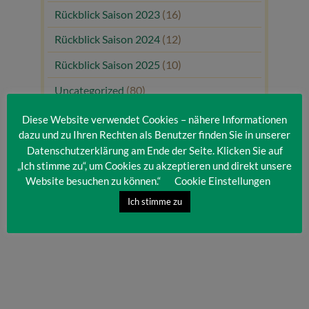
Rückblick Saison 2023
(16)
Rückblick Saison 2024
(12)
Rückblick Saison 2025
(10)
Uncategorized
(80)
Unsere Gäste
(1)
Diese Website verwendet Cookies – nähere Informationen
dazu und zu Ihren Rechten als Benutzer finden Sie in unserer
Datenschutzerklärung am Ende der Seite. Klicken Sie auf
„Ich stimme zu“, um Cookies zu akzeptieren und direkt unsere
Website besuchen zu können.“
Cookie Einstellungen
Ich stimme zu