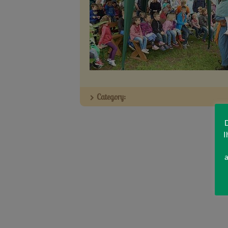
Category:
D
I
a