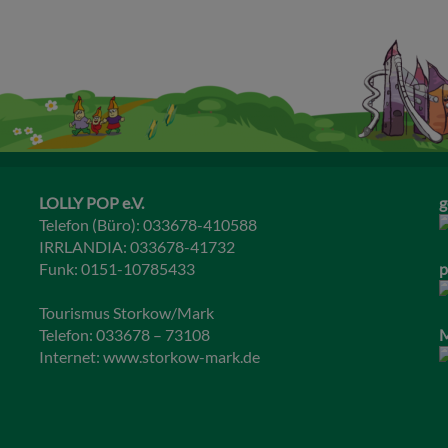
LOLLY POP e.V.
g
Telefon (Büro): 033678-410588
IRRLANDIA: 033678-41732
Funk: 0151-10785433
p
Tourismus Storkow/Mark
Telefon: 033678 – 73108
M
Internet:
www.storkow-mark.de