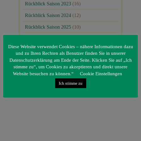
Rückblick Saison 2023
(16)
Rückblick Saison 2024
(12)
Rückblick Saison 2025
(10)
Uncategorized
(80)
Diese Website verwendet Cookies – nähere Informationen dazu
Unsere Gäste
(1)
und zu Ihren Rechten als Benutzer finden Sie in unserer
Datenschutzerklärung am Ende der Seite. Klicken Sie auf „Ich
stimme zu“, um Cookies zu akzeptieren und direkt unsere
Website besuchen zu können.“
Cookie Einstellungen
Ich stimme zu