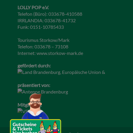
LOLLY POP e.V.
Telefon (Büro): 033678-410588
IRRLANDIA: 033678-41732
Funk: 0151-10785433
Tourismus Storkow/Mark
Telefon: 033678 – 73108
Internet:
www.storkow-mark.de
gefördert durch:
präsentiert von:
Mitglied im: