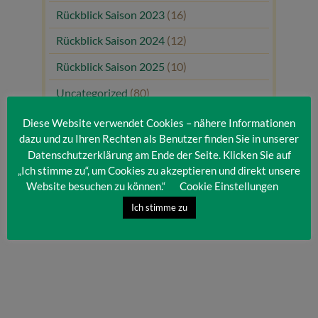
Rückblick Saison 2023
(16)
Rückblick Saison 2024
(12)
Rückblick Saison 2025
(10)
Uncategorized
(80)
Unsere Gäste
(1)
Diese Website verwendet Cookies – nähere Informationen
dazu und zu Ihren Rechten als Benutzer finden Sie in unserer
Datenschutzerklärung am Ende der Seite. Klicken Sie auf
„Ich stimme zu“, um Cookies zu akzeptieren und direkt unsere
Website besuchen zu können.“
Cookie Einstellungen
Ich stimme zu