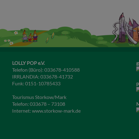
LOLLY POP e.V.
g
Telefon (Büro): 033678-410588
IRRLANDIA: 033678-41732
Funk: 0151-10785433
p
Tourismus Storkow/Mark
Telefon: 033678 – 73108
M
Internet:
www.storkow-mark.de