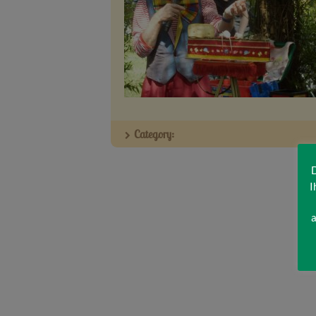
Category:
D
I
a