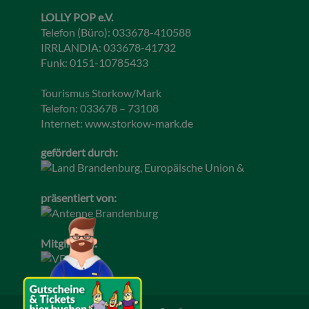
LOLLY POP e.V.
Telefon (Büro): 033678-410588
IRRLANDIA: 033678-41732
Funk: 0151-10785433
Tourismus Storkow/Mark
Telefon: 033678 – 73108
Internet:
www.storkow-mark.de
gefördert durch:
präsentiert von:
Mitglied im: