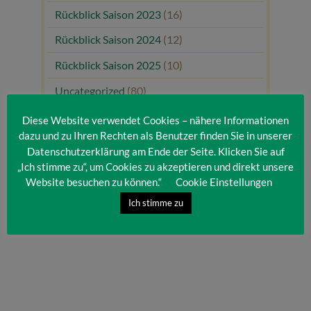
Rückblick Saison 2023
(16)
Rückblick Saison 2024
(12)
Rückblick Saison 2025
(10)
Uncategorized
(80)
Unsere Gäste
(1)
Diese Website verwendet Cookies – nähere Informationen
dazu und zu Ihren Rechten als Benutzer finden Sie in unserer
Datenschutzerklärung am Ende der Seite. Klicken Sie auf
„Ich stimme zu“, um Cookies zu akzeptieren und direkt unsere
Website besuchen zu können.“
Cookie Einstellungen
Ich stimme zu