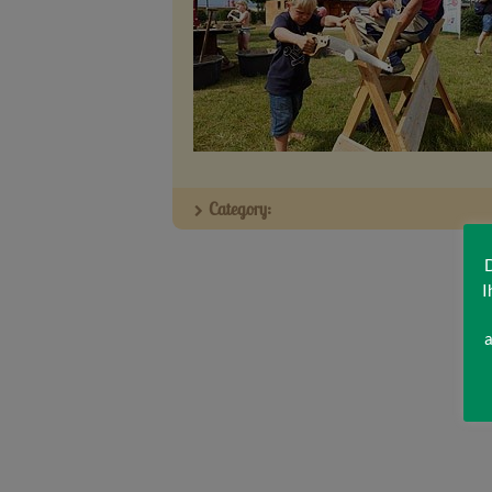
Category:
D
I
a