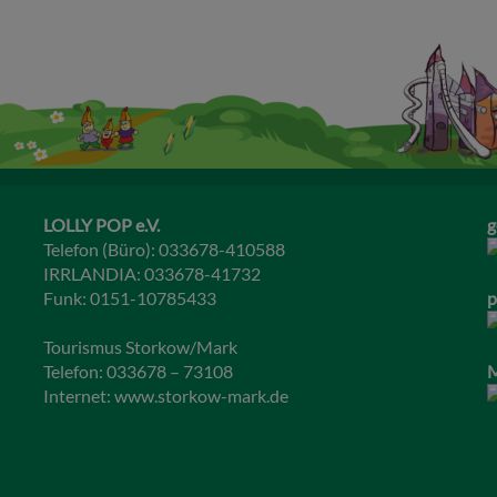
LOLLY POP e.V.
g
Telefon (Büro): 033678-410588
IRRLANDIA: 033678-41732
Funk: 0151-10785433
p
Tourismus Storkow/Mark
Telefon: 033678 – 73108
M
Internet:
www.storkow-mark.de