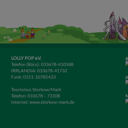
LOLLY POP e.V.
g
Telefon (Büro): 033678-410588
IRRLANDIA: 033678-41732
Funk: 0151-10785433
p
Tourismus Storkow/Mark
Telefon: 033678 – 73108
M
Internet:
www.storkow-mark.de