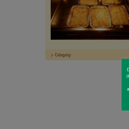
Category:
D
I
a