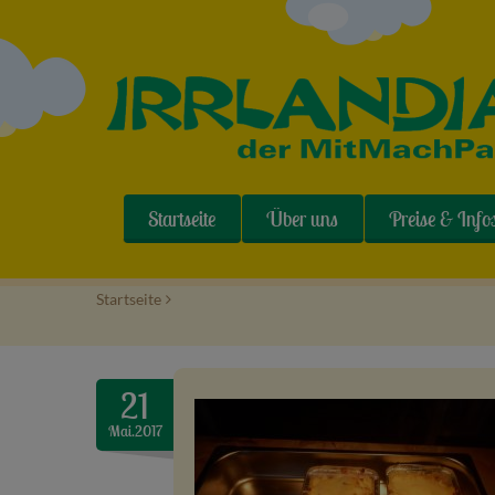
Startseite
Über uns
Preise & Info
Startseite
>
21
Mai.2017