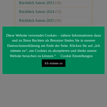
Rückblick Saison 2023
(16)
Rückblick Saison 2024
(12)
Rückblick Saison 2025
(10)
Uncategorized
(80)
Diese Website verwendet Cookies – nähere Informationen dazu
Unsere Gäste
(1)
und zu Ihren Rechten als Benutzer finden Sie in unserer
Datenschutzerklärung am Ende der Seite. Klicken Sie auf „Ich
stimme zu“, um Cookies zu akzeptieren und direkt unsere
Website besuchen zu können.“
Cookie Einstellungen
Ich stimme zu