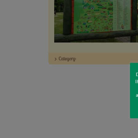
Category:
D
I
a