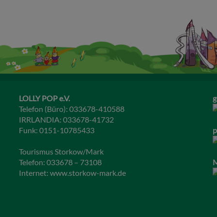
LOLLY POP e.V.
g
Telefon (Büro): 033678-410588
IRRLANDIA: 033678-41732
Funk: 0151-10785433
p
Tourismus Storkow/Mark
Telefon: 033678 – 73108
M
Internet:
www.storkow-mark.de