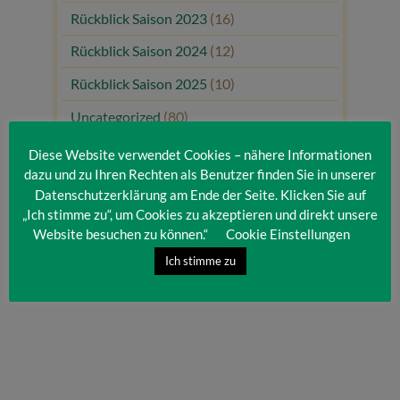
Rückblick Saison 2023
(16)
Rückblick Saison 2024
(12)
Rückblick Saison 2025
(10)
Uncategorized
(80)
Unsere Gäste
(1)
Diese Website verwendet Cookies – nähere Informationen
dazu und zu Ihren Rechten als Benutzer finden Sie in unserer
Datenschutzerklärung am Ende der Seite. Klicken Sie auf
„Ich stimme zu“, um Cookies zu akzeptieren und direkt unsere
Website besuchen zu können.“
Cookie Einstellungen
Ich stimme zu