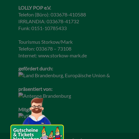
LOLLY POP e.V.
Telefon (Büro): 033678-410588
IRRLANDIA: 033678-41732
Funk: 0151-10785433
Tourismus Storkow/Mark
Telefon: 033678 – 73108
Internet:
www.storkow-mark.de
gefördert durch:
präsentiert von:
Mitglied im: