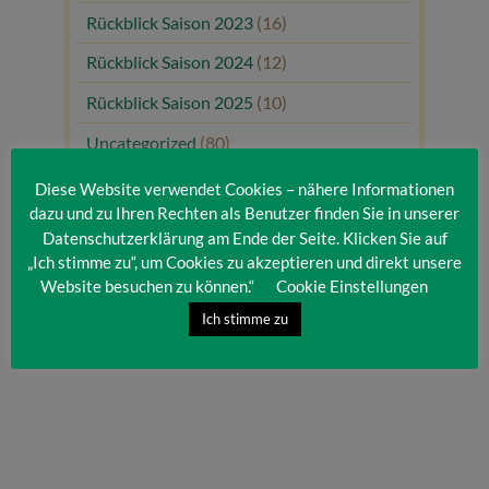
Rückblick Saison 2023
(16)
Rückblick Saison 2024
(12)
Rückblick Saison 2025
(10)
Uncategorized
(80)
Unsere Gäste
(1)
Diese Website verwendet Cookies – nähere Informationen
dazu und zu Ihren Rechten als Benutzer finden Sie in unserer
Datenschutzerklärung am Ende der Seite. Klicken Sie auf
„Ich stimme zu“, um Cookies zu akzeptieren und direkt unsere
Website besuchen zu können.“
Cookie Einstellungen
Ich stimme zu