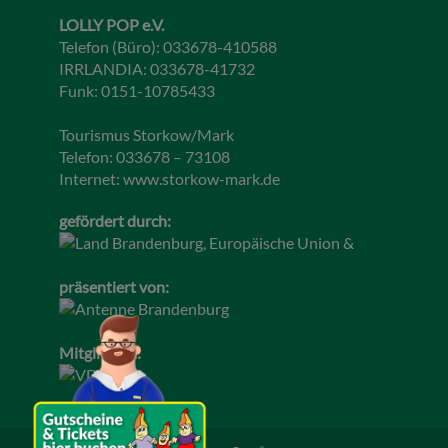
LOLLY POP e.V.
Telefon (Büro): 033678-410588
IRRLANDIA: 033678-41732
Funk: 0151-10785433
Tourismus Storkow/Mark
Telefon: 033678 – 73108
Internet:
www.storkow-mark.de
gefördert durch:
präsentiert von:
Mitglied im: