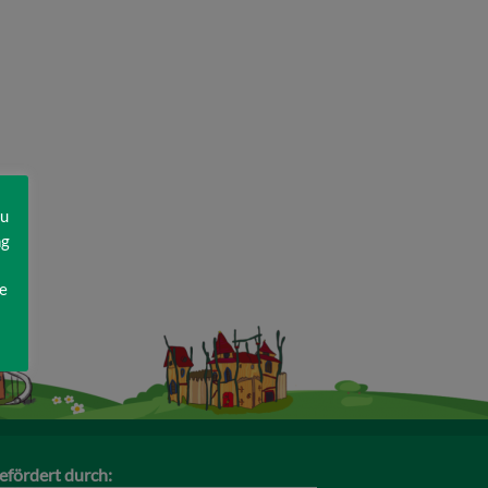
zu
ng
e
efördert durch: