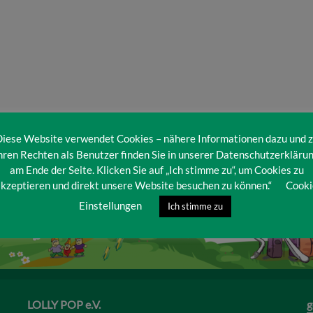
iese Website verwendet Cookies – nähere Informationen dazu und 
hren Rechten als Benutzer finden Sie in unserer Datenschutzerkläru
am Ende der Seite. Klicken Sie auf „Ich stimme zu“, um Cookies zu
kzeptieren und direkt unsere Website besuchen zu können.“
Cooki
Einstellungen
Ich stimme zu
LOLLY POP e.V.
g