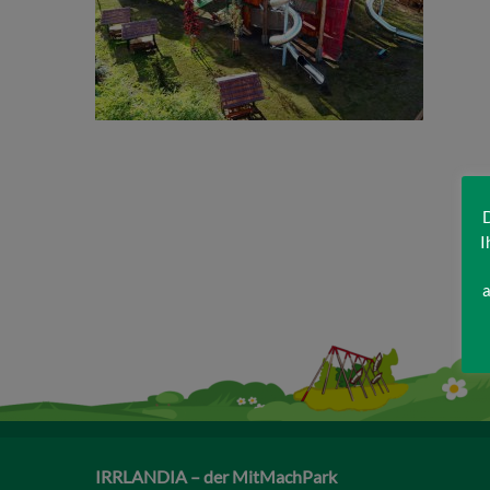
D
I
a
IRRLANDIA – der MitMachPark