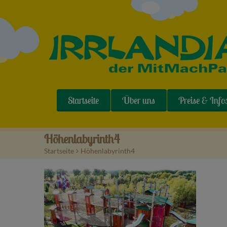
Startseite
Über uns
Preise & Info
Höhenlabyrinth4
Startseite
>
Höhenlabyrinth4