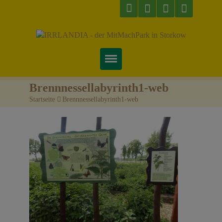
Startseite
Brennnessellabyrinth1-web
Startseite
>
Brennnessellabyrinth1-web
Über uns
Preise & Infos
Tickets
Attraktionen
Videos
Veranstaltungen