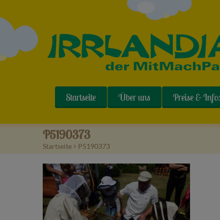
Startseite
Über uns
Preise & Info
P5190373
Startseite
>
P5190373