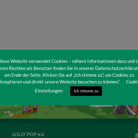
iese Website verwendet Cookies – nähere Informationen dazu und 
hren Rechten als Benutzer finden Sie in unserer Datenschutzerkläru
am Ende der Seite. Klicken Sie auf „Ich stimme zu“, um Cookies zu
kzeptieren und direkt unsere Website besuchen zu können.“
Cooki
Einstellungen
Ich stimme zu
LOLLY POP e.V.
g