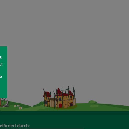
zu
ng
e
efördert durch: