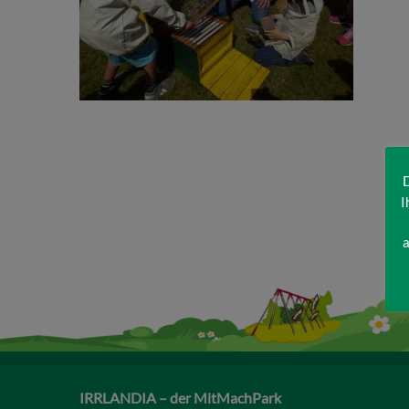
D
I
a
IRRLANDIA – der MitMachPark