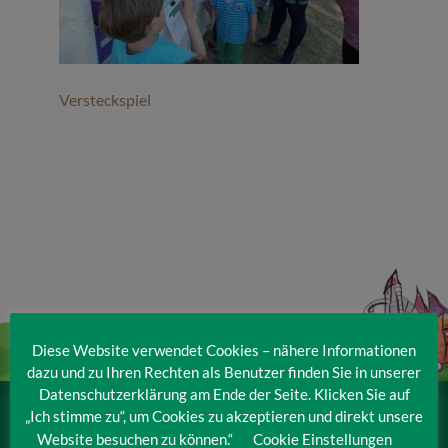
Veranstaltungen
Baumpaten
Versteckspiel
Kontakt
Diese Website verwendet Cookies – nähere Informationen
dazu und zu Ihren Rechten als Benutzer finden Sie in unserer
Datenschutzerklärung am Ende der Seite. Klicken Sie auf
„Ich stimme zu“, um Cookies zu akzeptieren und direkt unsere
IRRLANDIA – der MitMachPark
Website besuchen zu können.“
Cookie Einstellungen