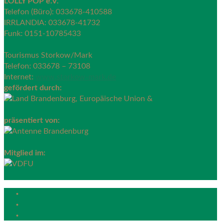
LOLLY POP e.V.
Telefon (Büro): 033678-410588
IRRLANDIA: 033678-41732
Funk: 0151-10785433
Tourismus Storkow/Mark
Telefon: 033678 – 73108
Internet:
www.storkow-mark.de
gefördert durch:
präsentiert von:
Mitglied im: