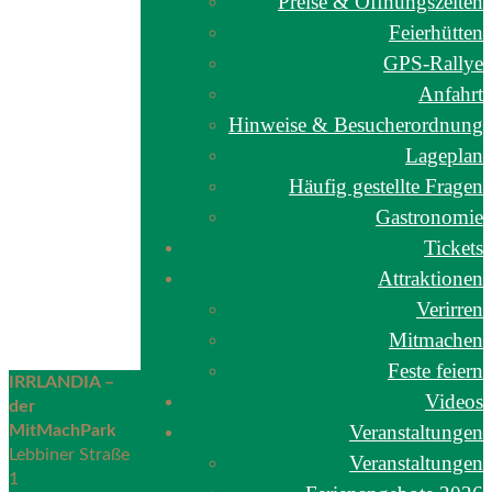
Preise & Öffnungszeiten
Feierhütten
GPS-Rallye
Anfahrt
Hinweise & Besucherordnung
Lageplan
Häufig gestellte Fragen
Gastronomie
Tickets
Attraktionen
Verirren
Mitmachen
Feste feiern
IRRLANDIA –
Videos
der
Veranstaltungen
MitMachPark
Lebbiner Straße
Veranstaltungen
1