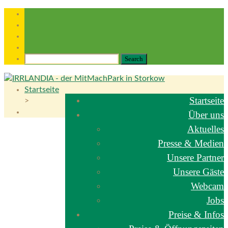
Startseite
Startseite
>
Über uns
Aktuelles
Presse & Medien
Unsere Partner
Unsere Gäste
Webcam
Jobs
Preise & Infos