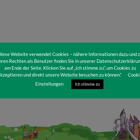
iese Website verwendet Cookies – nähere Informationen dazu und 
hren Rechten als Benutzer finden Sie in unserer Datenschutzerkläru
am Ende der Seite. Klicken Sie auf „Ich stimme zu“, um Cookies zu
kzeptieren und direkt unsere Website besuchen zu können.“
Cooki
Einstellungen
Ich stimme zu