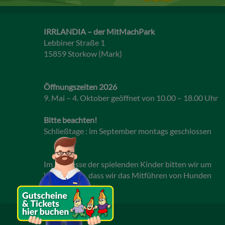
IRRLANDIA – der MitMachPark
Lebbiner Straße 1
15859 Storkow (Mark)
Öffnungszeiten 2026
9. Mai – 4. Oktober geöffnet von 10.00 – 18.00 Uhr
Bitte beachten!
Schließtage : im September montags geschlossen
Im Interesse der spielenden Kinder bitten wir um
Verständnis, dass wir das Mitführen von Hunden
nicht gestatten.