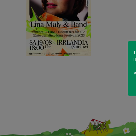
D
I
a