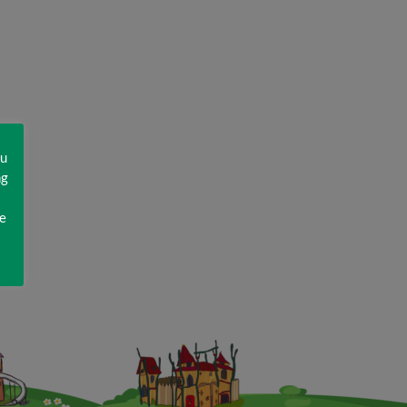
zu
ng
e