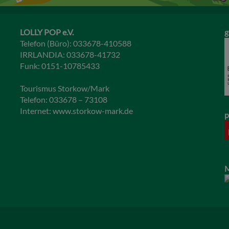
LOLLY POP e.V.
g
Telefon (Büro): 033678-410588
IRRLANDIA: 033678-41732
Funk: 0151-10785433
Tourismus Storkow/Mark
Telefon: 033678 – 73108
Internet:
www.storkow-mark.de
p
M