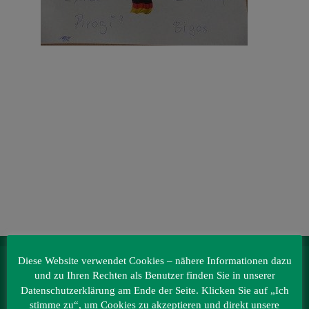
Veranstaltungen
Baumpaten
Kontakt
Diese Website verwendet Cookies – nähere Informationen dazu
IRRLANDIA – der MitMachPark
und zu Ihren Rechten als Benutzer finden Sie in unserer
Lebbiner Straße 1
Datenschutzerklärung am Ende der Seite. Klicken Sie auf „Ich
15859 Storkow (Mark)
stimme zu“, um Cookies zu akzeptieren und direkt unsere