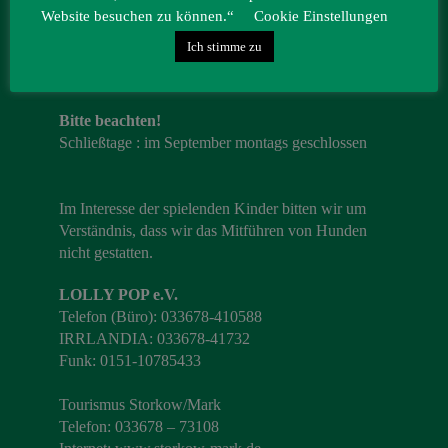
Website besuchen zu können.“
Cookie Einstellungen
Ich stimme zu
Öffnungszeiten 2026
9. Mai – 4. Oktober geöffnet von 10.00 – 18.00 Uhr
Bitte beachten!
Schließtage : im September montags geschlossen
Im Interesse der spielenden Kinder bitten wir um
Verständnis, dass wir das Mitführen von Hunden
nicht gestatten.
LOLLY POP e.V.
Telefon (Büro): 033678-410588
IRRLANDIA: 033678-41732
Funk: 0151-10785433
Tourismus Storkow/Mark
Telefon: 033678 – 73108