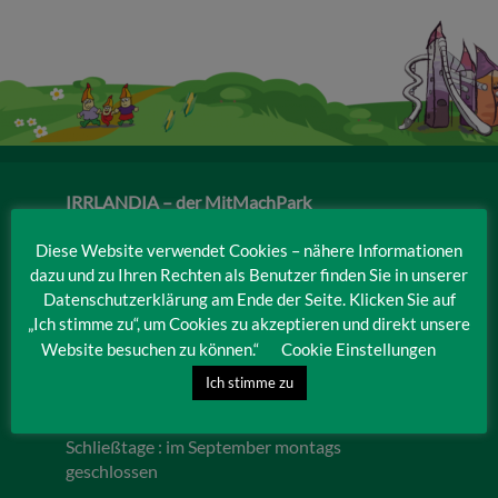
Veranstaltungen
Baumpaten
Kontakt
IRRLANDIA – der MitMachPark
Lebbiner Straße 1
15859 Storkow (Mark)
Diese Website verwendet Cookies – nähere Informationen
dazu und zu Ihren Rechten als Benutzer finden Sie in unserer
Datenschutzerklärung am Ende der Seite. Klicken Sie auf
Öffnungszeiten 2026
„Ich stimme zu“, um Cookies zu akzeptieren und direkt unsere
9. Mai – 4. Oktober geöffnet von 10.00 – 18.00
Website besuchen zu können.“
Cookie Einstellungen
Uhr
Ich stimme zu
Bitte beachten!
Schließtage : im September montags
geschlossen