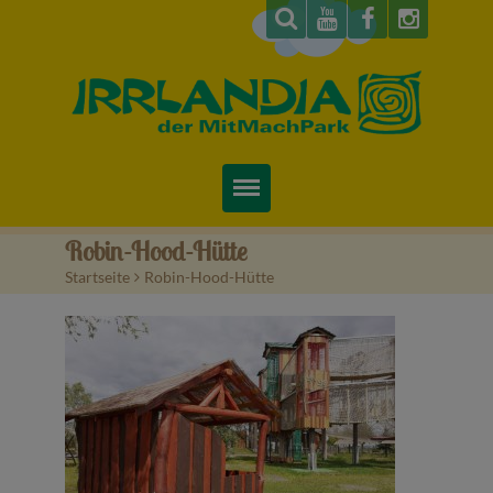
Startseite
Robin-Hood-Hütte
Startseite
>
Robin-Hood-Hütte
Über uns
Preise & Infos
Tickets
Attraktionen
Videos