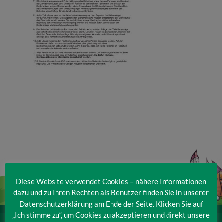
Veranstaltungen
Baumpaten
Kontakt
Diese Website verwendet Cookies – nähere Informationen
dazu und zu Ihren Rechten als Benutzer finden Sie in unserer
Datenschutzerklärung am Ende der Seite. Klicken Sie auf
„Ich stimme zu“, um Cookies zu akzeptieren und direkt unsere