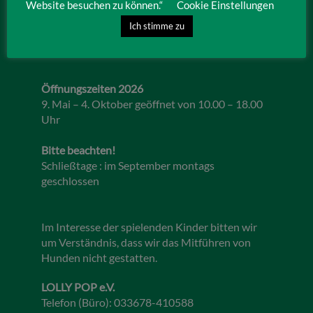
Website besuchen zu können.“
Cookie Einstellungen
IRRLANDIA – der MitMachPark
Lebbiner Straße 1
Ich stimme zu
15859 Storkow (Mark)
Öffnungszeiten 2026
9. Mai – 4. Oktober geöffnet von 10.00 – 18.00
Uhr
Bitte beachten!
Schließtage : im September montags
geschlossen
Im Interesse der spielenden Kinder bitten wir
um Verständnis, dass wir das Mitführen von
Hunden nicht gestatten.
LOLLY POP e.V.
Telefon (Büro): 033678-410588