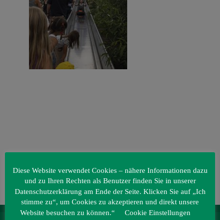
Veranstaltungen
Baumpaten
Kontakt
Diese Website verwendet Cookies – nähere Informationen dazu
und zu Ihren Rechten als Benutzer finden Sie in unserer
Datenschutzerklärung am Ende der Seite. Klicken Sie auf „Ich
stimme zu“, um Cookies zu akzeptieren und direkt unsere
Website besuchen zu können.“
Cookie Einstellungen