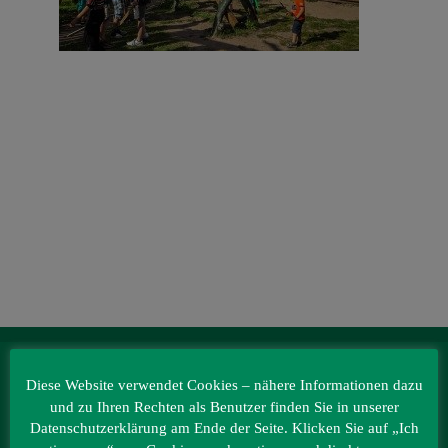
Veranstaltungen
Baumpaten
Kontakt
IRRLANDIA – der MitMachPark
Diese Website verwendet Cookies – nähere Informationen dazu
Lebbiner Straße 1
und zu Ihren Rechten als Benutzer finden Sie in unserer
15859 Storkow (Mark)
Datenschutzerklärung am Ende der Seite. Klicken Sie auf „Ich