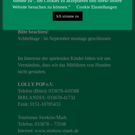
stimme zu“, um Cookies zu akzeptieren und direkt unsere
Website besuchen zu können.“
Cookie Einstellungen
Öffnungszeiten 2026
Ich stimme zu
9. Mai – 4. Oktober geöffnet von 10.00 – 18.00 Uhr
Bitte beachten!
Schließtage : im September montags geschlossen
Im Interesse der spielenden Kinder bitten wir um
Verständnis, dass wir das Mitführen von Hunden
nicht gestatten.
LOLLY POP e.V.
Telefon (Büro): 033678-410588
IRRLANDIA: 033678-41732
Funk: 0151-10785433
Tourismus Storkow/Mark
Telefon: 033678 – 73108
Internet:
www.storkow-mark.de