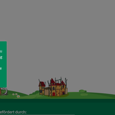
zu
ng
e
efördert durch: