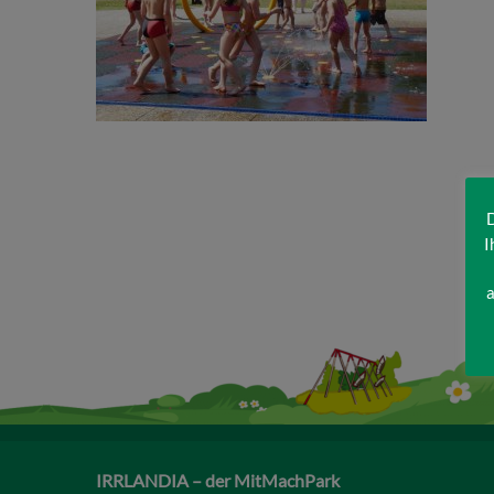
D
I
a
IRRLANDIA – der MitMachPark