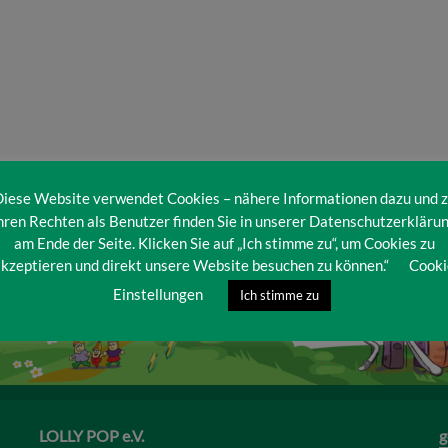
iese Website verwendet Cookies – nähere Informationen dazu und 
hren Rechten als Benutzer finden Sie in unserer Datenschutzerkläru
am Ende der Seite. Klicken Sie auf „Ich stimme zu“, um Cookies zu
kzeptieren und direkt unsere Website besuchen zu können.“
Cooki
Einstellungen
Ich stimme zu
LOLLY POP e.V.
g