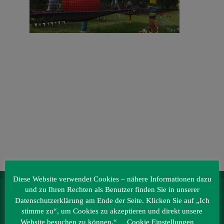
Veranstaltungen
Baumpaten
Kontakt
Diese Website verwendet Cookies – nähere Informationen dazu
und zu Ihren Rechten als Benutzer finden Sie in unserer
IRRLANDIA – der MitMachPark
Datenschutzerklärung am Ende der Seite. Klicken Sie auf „Ich
Lebbiner Straße 1
stimme zu“, um Cookies zu akzeptieren und direkt unsere
15859 Storkow (Mark)
Website besuchen zu können.“
Cookie Einstellungen