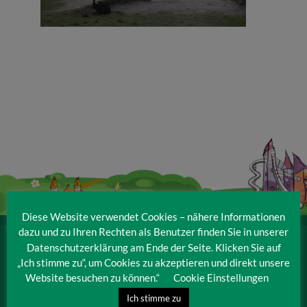
Veranstaltungen
Baumpaten
Kontakt
Diese Website verwendet Cookies – nähere Informationen
dazu und zu Ihren Rechten als Benutzer finden Sie in unserer
Datenschutzerklärung am Ende der Seite. Klicken Sie auf
IRRLANDIA – der MitMachPark
„Ich stimme zu“, um Cookies zu akzeptieren und direkt unsere
Lebbiner Straße 1
Website besuchen zu können.“
Cookie Einstellungen
15859 Storkow (Mark)
Ich stimme zu