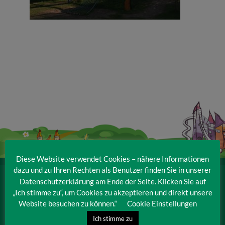
Veranstaltungen
Baumpaten
Kontakt
Diese Website verwendet Cookies – nähere Informationen
dazu und zu Ihren Rechten als Benutzer finden Sie in unserer
Datenschutzerklärung am Ende der Seite. Klicken Sie auf
IRRLANDIA – der MitMachPark
„Ich stimme zu“, um Cookies zu akzeptieren und direkt unsere
Lebbiner Straße 1
Website besuchen zu können.“
Cookie Einstellungen
15859 Storkow (Mark)
Ich stimme zu