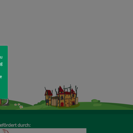
zu
ng
e
efördert durch: