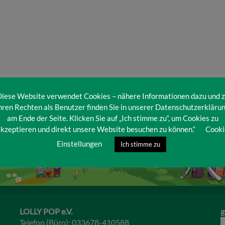
iese Website verwendet Cookies – nähere Informationen dazu und 
hren Rechten als Benutzer finden Sie in unserer Datenschutzerkläru
am Ende der Seite. Klicken Sie auf „Ich stimme zu“, um Cookies zu
kzeptieren und direkt unsere Website besuchen zu können.“
Cooki
Einstellungen
Ich stimme zu
LOLLY POP e.V.
g
Telefon (Büro): 033678-410588