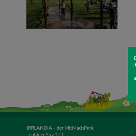
D
I
a
IRRLANDIA – der MitMachPark
Lebbiner Straße 1