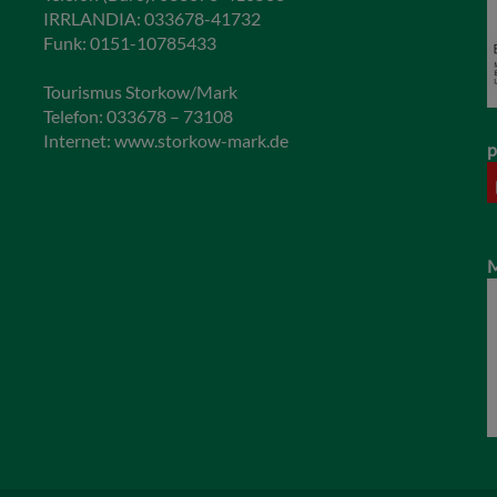
IRRLANDIA: 033678-41732
Funk: 0151-10785433
Tourismus Storkow/Mark
Telefon: 033678 – 73108
Internet:
www.storkow-mark.de
p
M