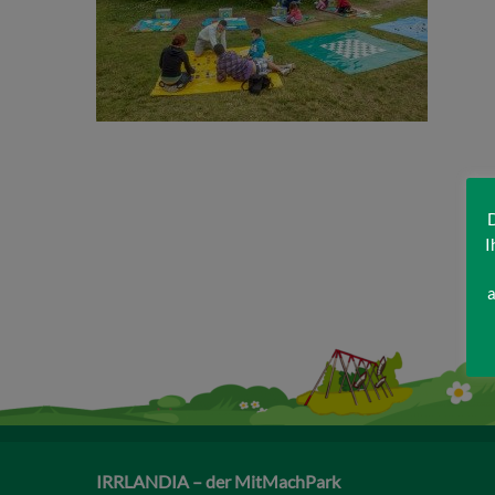
D
I
a
IRRLANDIA – der MitMachPark