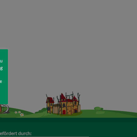
zu
ng
e
efördert durch: