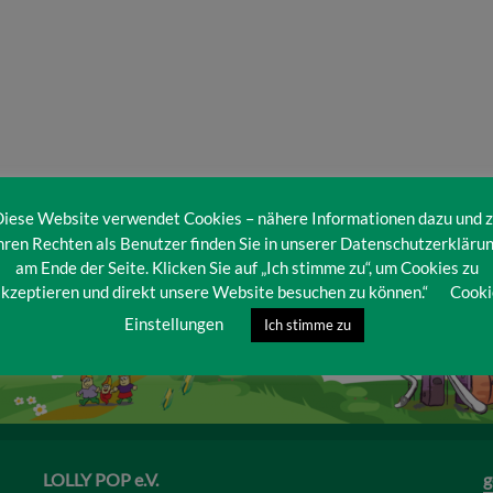
iese Website verwendet Cookies – nähere Informationen dazu und 
hren Rechten als Benutzer finden Sie in unserer Datenschutzerkläru
am Ende der Seite. Klicken Sie auf „Ich stimme zu“, um Cookies zu
kzeptieren und direkt unsere Website besuchen zu können.“
Cooki
Einstellungen
Ich stimme zu
LOLLY POP e.V.
g