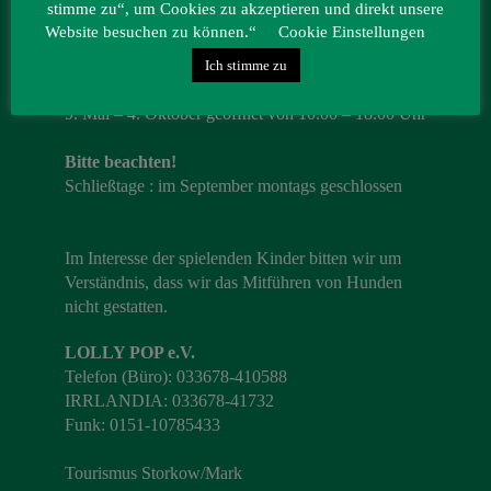
stimme zu“, um Cookies zu akzeptieren und direkt unsere
15859 Storkow (Mark)
Website besuchen zu können.“
Cookie Einstellungen
Ich stimme zu
Öffnungszeiten 2026
9. Mai – 4. Oktober geöffnet von 10.00 – 18.00 Uhr
Bitte beachten!
Schließtage : im September montags geschlossen
Im Interesse der spielenden Kinder bitten wir um
Verständnis, dass wir das Mitführen von Hunden
nicht gestatten.
LOLLY POP e.V.
Telefon (Büro): 033678-410588
IRRLANDIA: 033678-41732
Funk: 0151-10785433
Tourismus Storkow/Mark