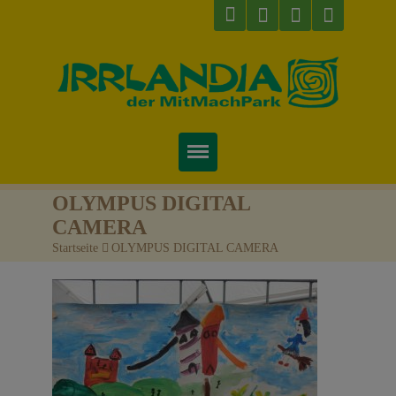
Startseite
OLYMPUS DIGITAL
CAMERA
Über uns
Startseite
>
OLYMPUS DIGITAL CAMERA
Preise & Infos
Tickets
Attraktionen
Videos