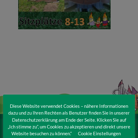
Veranstaltungen
Baumpaten
Kontakt
Diese Website verwendet Cookies – nähere Informationen
dazu und zu Ihren Rechten als Benutzer finden Sie in unserer
Datenschutzerklärung am Ende der Seite. Klicken Sie auf
„Ich stimme zu“, um Cookies zu akzeptieren und direkt unsere
IRRLANDIA – der MitMachPark
Website besuchen zu können.“
Cookie Einstellungen
Lebbiner Straße 1