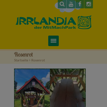
Startseite
Rosenrot
Startseite
>
Rosenrot
Über uns
Preise & Infos
Tickets
Attraktionen
Videos