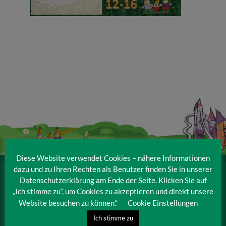
Veranstaltungen
Baumpaten
Kontakt
Diese Website verwendet Cookies – nähere Informationen
dazu und zu Ihren Rechten als Benutzer finden Sie in unserer
IRRLANDIA – der MitMachPark
Datenschutzerklärung am Ende der Seite. Klicken Sie auf
Lebbiner Straße 1
„Ich stimme zu“, um Cookies zu akzeptieren und direkt unsere
15859 Storkow (Mark)
Website besuchen zu können.“
Cookie Einstellungen
Ich stimme zu