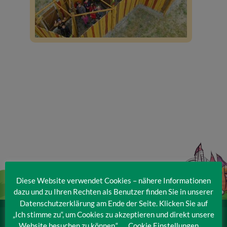
Veranstaltungen
Baumpaten
Kontakt
Diese Website verwendet Cookies – nähere Informationen
dazu und zu Ihren Rechten als Benutzer finden Sie in unserer
Datenschutzerklärung am Ende der Seite. Klicken Sie auf
„Ich stimme zu“, um Cookies zu akzeptieren und direkt unsere
IRRLANDIA – der MitMachPark
Website besuchen zu können.“
Cookie Einstellungen